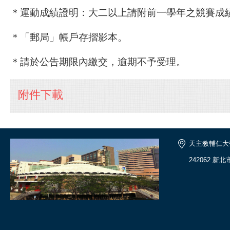
＊運動成績證明：大二以上請附前一學年之競賽成
＊「郵局」
帳戶存摺影本。
＊請於公告期限內繳交，逾期不予受理。
附件下載
天主教輔仁大
242062 