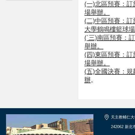
(一)北區預賽：訂
場舉辦。
(二)中區預賽：訂
大學鶴鳴樓籃球場
(ˋ三)南區預賽：
舉辦。
(四)東區預賽：訂
場舉辦。
(五)全國決賽：規
辦
。
天主教輔仁大
242062 