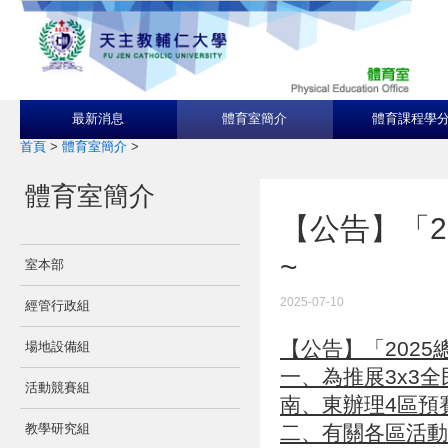
最新消息
體育室簡介
體育課程學
首頁
>
體育室簡介
>
體育室簡介
【公告】「2
~
室本部
2025-07-10
經管行政組
【公告】「2025
場地設備組
一、為推展3x3全
活動競賽組
南、東辦理4區預
教學研究組
二、有關各區活動