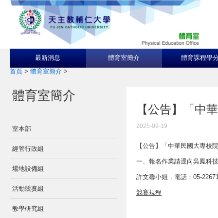
最新消息
體育室簡介
體育課程學
首頁
>
體育室簡介
>
體育室簡介
【公告】「中華
2025-09-19
室本部
【公告】「中華民國大專校院
經管行政組
一、報名作業請逕向吳鳳科
場地設備組
許文馨小姐，電話：05-22671
活動競賽組
競賽規程
教學研究組