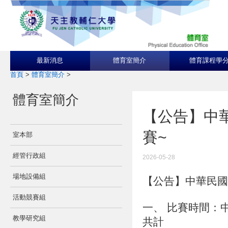
最新消息
體育室簡介
體育課程學
首頁
>
體育室簡介
>
體育室簡介
【公告】中
賽~
室本部
經管行政組
2026-05-28
場地設備組
【公告】中華民國
活動競賽組
一、
比賽時間：中
教學研究組
共計