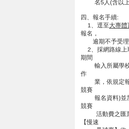
名5人(含以上
四、報名手續:
1、逕至
大專體育
報名，
逾期不予受理
2、採網路線上
期間
輸入所屬學校帳
作
業，依規定報名
競賽
報名資料)並加
競賽
活動費之匯票，
【慢速