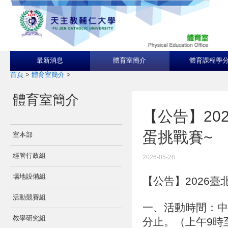
最新消息
體育室簡介
體育課程學
首頁
>
體育室簡介
>
體育室簡介
【公告】20
蛋挑戰賽~
室本部
經管行政組
2026-05-28
場地設備組
【公告】2026
活動競賽組
一、活動時間：中華
教學研究組
分止。（上午9時